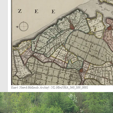
Kaart: Noord-Hollands Archief - NL-HlmNHA_560_389_0001