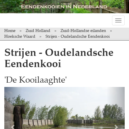
Toggl
navig
Home
Zuid Holland
Zuid-Hollandse eilanden
Hoeksche Waard
Strijen - Oudelandsche Eendenkooi
Strijen - Oudelandsche
Eendenkooi
'De Kooilaaghte'
Previous
Next